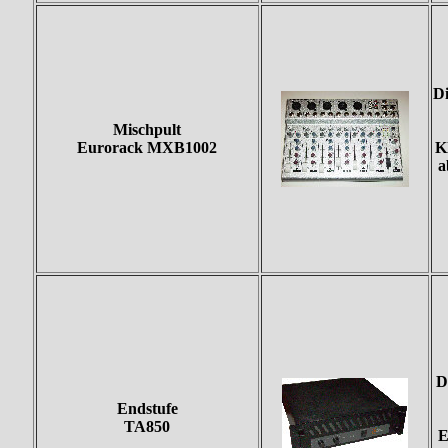
Di
Mischpult
Eurorack MXB1002
K
a
D
Endstufe
TA850
E