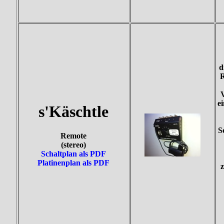
d
R
V
ei
s'Käschtle
S
Remote
(stereo)
Schaltplan als PDF
Platinenplan als PDF
z