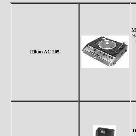
Me
9
Hilton AC 205
D